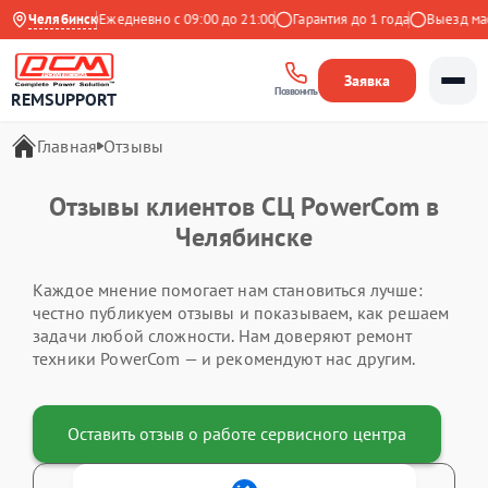
.9 на Яндекс
Челябинск
Ежедневно с 09:00 до 21:00
Гарантия до 1 года
Выезд мас
Заявка
Позвонить
REMSUPPORT
Главная
Отзывы
Отзывы клиентов СЦ PowerCom в
Челябинске
Каждое мнение помогает нам становиться лучше:
честно публикуем отзывы и показываем, как решаем
задачи любой сложности. Нам доверяют ремонт
техники PowerCom — и рекомендуют нас другим.
Оставить отзыв о работе сервисного центра