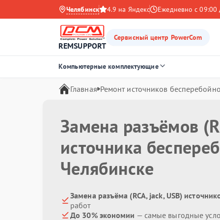
Челябинск
4.9 на Яндекс
Ежедневно с 09:00 
Сервисный центр PowerCom
REMSUPPORT
Компьютерные комплектующие
Главная
Ремонт источников бесперебойно
Замена разъёмов (RC
источника беспере
Челябинске
Замена разъёма (RCA, jack, USB) источни
работ
До 30% экономии
— самые выгодные усл