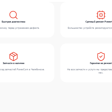
Быстрая диагностика
Срочный ремонт Powe
ичину перед устранением дефекта.
Большинство устройств ремонтируются 
Запчасти в наличии
Гарантия на ремонт
лад запчастей PowerCom в Челябинске.
На все запчасти и услуги мы предостав
мес.