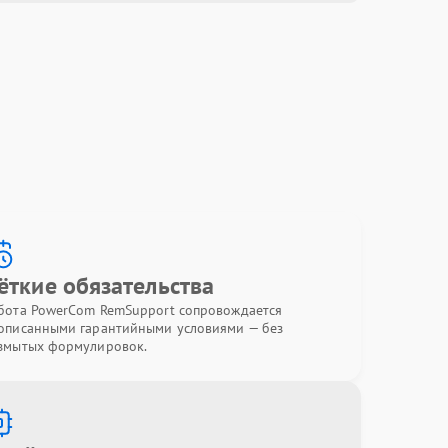
ёткие обязательства
бота PowerCom RemSupport сопровождается
описанными гарантийными условиями — без
змытых формулировок.