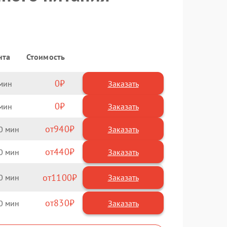
нта
Стоимость
0
Заказать
0
Заказать
940
0
440
0
1100
0
830
0