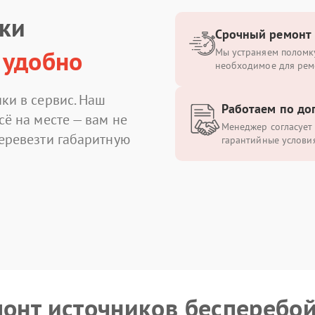
ики
Срочный ремонт
 удобно
Мы устраняем поломку
необходимое для рем
ки в сервис. Наш
Работаем по до
сё на месте — вам не
Менеджер согласует 
перевезти габаритную
гарантийные условия
монт источников бесперебо