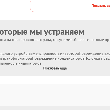
Показать в
которые мы устраняем
жи на неисправность экрана, могут иметь более серьезные п
ядного устройства
Неисправность инвертора
Повреждение вх
ь трансформатора
Повреждение конденсаторов
Поломка пред
правность индикаторов
Показать еще