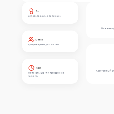
13+
лет опыта в ремонте техники
Выясним пр
30 мин
среднее время диагностики
100%
Собственный ск
оригинальные или проверенные
запчасти