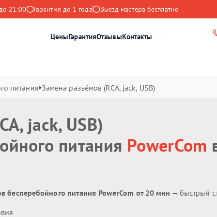
до 21:00
Гарантия до 1 года
Выезд мастера бесплатно
Цены
Гарантия
Отзывы
Контакты
го питания
Замена разъёмов (RCA, jack, USB)
A, jack, USB)
бойного питания
PowerCom
ков бесперебойного питания PowerCom от 20 мин
— быстрый с
овия