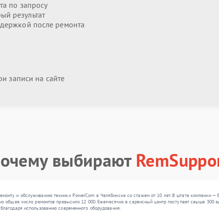
та по запросу
ый результат
держкой после ремонта
и записи на сайте
очему выбирают
RemSuppo
монту и обслуживанию техники PowerCom в Челябинске со стажем от 10 лет. В штате компании — б
но общее число ремонтов превысило 12 000. Ежемесячно в сервисный центр поступает свыше 300 еди
 благодаря использованию современного оборудования.