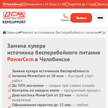
4.9 на Яндекс
Челябинск
Ежедневно с 09:00 до 21:00
Гарантия до 1 года
Выезд ма
Заявка
Позвонить
REMSUPPORT
Главная
Ремонт источников бесперебойного питания
Зам
Замена кулера
источника бесперебойного питания
PowerCom
в Челябинске
Замена кулера источников бесперебойного
питания PowerCom от 20 мин
— быстрый старт
работ
До 30% экономии
— скидки при заявке онлайн
Контроль на каждом этапе
— прозрачный процесс
Диагностика PowerCom от 10 мин
— точное
выявление
Официальная гарантия до 12 мес.
— любые