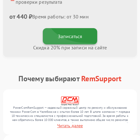
проверки результата
от 440 ₽
Время работы: от 30 мин
Записаться
Скидка 20% при записи на сайте
Почему выбирают
RemSupport
PowerComRemSupport — надежный сервисный центр по ремонту и обслуживанию
техники PowerCom в Челябинске с опытом более 10 лет. В штате компании — порядка
18 технических специалистов с профессиональной подготовкой. За время работы к
нам обратились более 10 000 клиентов, а также выполнено общее число ремонтов
превысило 12 000. Ежемесячно в сервисный центр поступает более 300 обращений,
Читать далее
включая , , . Мы выполняем ремонт различного уровня сложности и поддерживаем
высокий стандарт качества благодаря опыту команды.