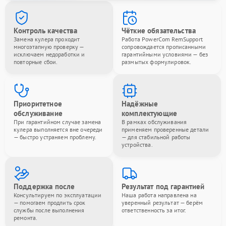
Контроль качества
Чёткие обязательства
Замена кулера проходит
Работа PowerCom RemSupport
многоэтапную проверку —
сопровождается прописанными
исключаем недоработки и
гарантийными условиями — без
повторные сбои.
размытых формулировок.
Приоритетное
Надёжные
обслуживание
комплектующие
При гарантийном случае замена
В рамках обслуживания
кулера выполняется вне очереди
применяем проверенные детали
— быстро устраняем проблему.
— для стабильной работы
устройства.
Поддержка после
Результат под гарантией
Консультируем по эксплуатации
Наша работа направлена на
— помогаем продлить срок
уверенный результат — берём
службы после выполнения
ответственность за итог.
ремонта.