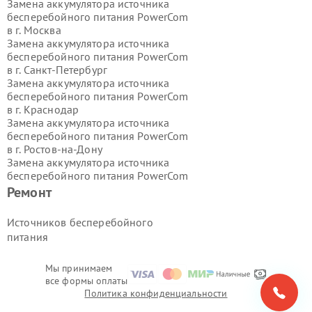
Замена аккумулятора источника
бесперебойного питания PowerCom
в г.
Москва
Замена аккумулятора источника
бесперебойного питания PowerCom
в г.
Санкт-Петербург
Замена аккумулятора источника
бесперебойного питания PowerCom
в г.
Краснодар
Замена аккумулятора источника
бесперебойного питания PowerCom
в г.
Ростов-на-Дону
Замена аккумулятора источника
бесперебойного питания PowerCom
в г.
Нижний Новгород
Ремонт
Замена аккумулятора источника
бесперебойного питания PowerCom
Источников бесперебойного
в г.
Новосибирск
питания
Замена аккумулятора источника
бесперебойного питания PowerCom
в г.
Екатеринбург
Мы принимаем
все формы оплаты
Замена аккумулятора источника
Политика конфиденциальности
бесперебойного питания PowerCom
в г.
Казань