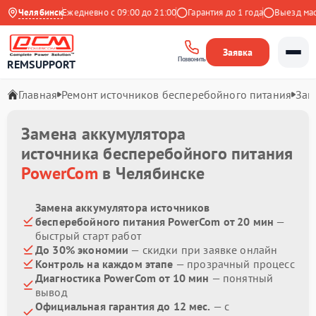
 на Яндекс
Челябинск
Ежедневно с 09:00 до 21:00
Гарантия до 1 года
Выезд масте
Заявка
Позвонить
REMSUPPORT
Главная
Ремонт источников бесперебойного питания
Зам
Замена аккумулятора
источника бесперебойного питания
PowerCom
в Челябинске
Замена аккумулятора источников
бесперебойного питания PowerCom от 20 мин
—
быстрый старт работ
До 30% экономии
— скидки при заявке онлайн
Контроль на каждом этапе
— прозрачный процесс
Диагностика PowerCom от 10 мин
— понятный
вывод
Официальная гарантия до 12 мес.
— с