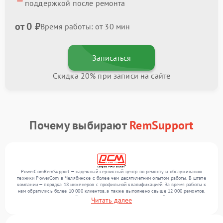
поддержкой после ремонта
от 0 ₽
Время работы: от 30 мин
Записаться
Скидка 20% при записи на сайте
Почему выбирают
RemSupport
PowerComRemSupport — надежный сервисный центр по ремонту и обслуживанию
техники PowerCom в Челябинске с более чем десятилетним опытом работы. В штате
компании — порядка 18 инженеров с профильной квалификацией. За время работы к
нам обратились более 10 000 клиентов, а также выполнено свыше 12 000 ремонтов.
Ежемесячно в сервисный центр поступает более 300 обращений, включая , , . Мы
Читать далее
работаем с широким спектром неисправностей и обеспечиваем надежный результат
благодаря использованию современного оборудования.