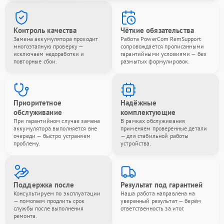
Контроль качества
Чёткие обязательства
Замена аккумулятора проходит
Работа PowerCom RemSupport
многоэтапную проверку —
сопровождается прописанными
исключаем недоработки и
гарантийными условиями — без
повторные сбои.
размытых формулировок.
Приоритетное
Надёжные
обслуживание
комплектующие
При гарантийном случае замена
В рамках обслуживания
аккумулятора выполняется вне
применяем проверенные детали
очереди — быстро устраняем
— для стабильной работы
проблему.
устройства.
Поддержка после
Результат под гарантией
Консультируем по эксплуатации
Наша работа направлена на
— помогаем продлить срок
уверенный результат — берём
службы после выполнения
ответственность за итог.
ремонта.