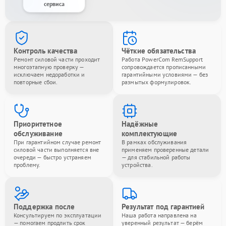
сервиса
Контроль качества
Чёткие обязательства
Ремонт силовой части проходит
Работа PowerCom RemSupport
многоэтапную проверку —
сопровождается прописанными
исключаем недоработки и
гарантийными условиями — без
повторные сбои.
размытых формулировок.
Приоритетное
Надёжные
обслуживание
комплектующие
При гарантийном случае ремонт
В рамках обслуживания
силовой части выполняется вне
применяем проверенные детали
очереди — быстро устраняем
— для стабильной работы
проблему.
устройства.
Поддержка после
Результат под гарантией
Консультируем по эксплуатации
Наша работа направлена на
— помогаем продлить срок
уверенный результат — берём