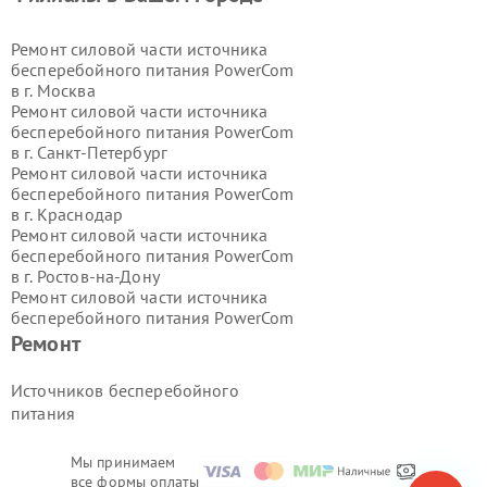
Ремонт силовой части источника
бесперебойного питания PowerCom
в г.
Москва
Ремонт силовой части источника
бесперебойного питания PowerCom
в г.
Санкт-Петербург
Ремонт силовой части источника
бесперебойного питания PowerCom
в г.
Краснодар
Ремонт силовой части источника
бесперебойного питания PowerCom
в г.
Ростов-на-Дону
Ремонт силовой части источника
бесперебойного питания PowerCom
в г.
Нижний Новгород
Ремонт
Ремонт силовой части источника
бесперебойного питания PowerCom
Источников бесперебойного
в г.
Новосибирск
питания
Ремонт силовой части источника
бесперебойного питания PowerCom
в г.
Екатеринбург
Мы принимаем
все формы оплаты
Ремонт силовой части источника