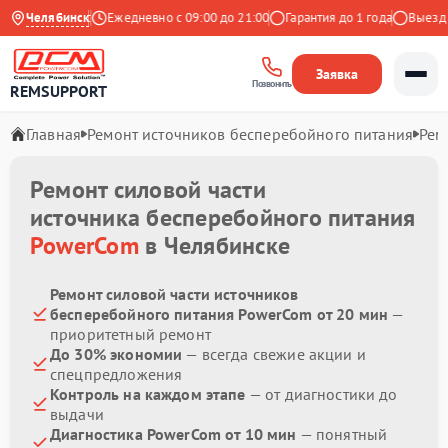
4.9 на Яндекс
Челябинск
Ежедневно с 09:00 до 21:00
Гарантия до 1 года
Выезд ма
Заявка
Позвонить
REMSUPPORT
Главная
Ремонт источников бесперебойного питания
Рем
Ремонт силовой части
источника бесперебойного питания
PowerCom
в Челябинске
Ремонт силовой части источников
бесперебойного питания PowerCom от 20 мин
—
приоритетный ремонт
До 30% экономии
— всегда свежие акции и
спецпредложения
Контроль на каждом этапе
— от диагностики до
выдачи
Диагностика PowerCom от 10 мин
— понятный