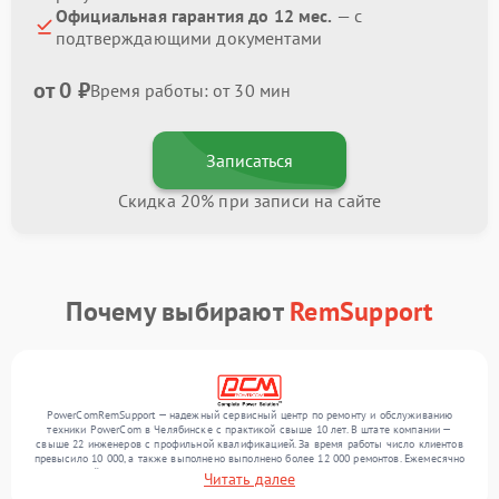
Официальная гарантия до 12 мес.
— с
подтверждающими документами
от 0 ₽
Время работы: от 30 мин
Записаться
Скидка 20% при записи на сайте
Почему выбирают
RemSupport
PowerComRemSupport — надежный сервисный центр по ремонту и обслуживанию
техники PowerCom в Челябинске с практикой свыше 10 лет. В штате компании —
свыше 22 инженеров с профильной квалификацией. За время работы число клиентов
превысило 10 000, а также выполнено выполнено более 12 000 ремонтов. Ежемесячно
в сервисный центр поступает свыше 300 единиц техники, включая , , . Мы работаем с
Читать далее
широким спектром неисправностей и гарантируем высокое качество обслуживания