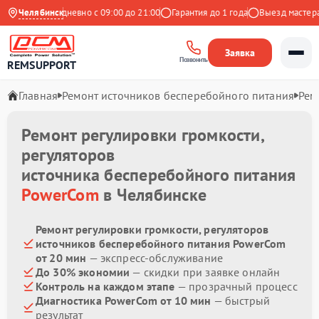
ндекс
Челябинск
Ежедневно с 09:00 до 21:00
Гарантия до 1 года
Выезд мастера б
Заявка
Позвонить
REMSUPPORT
Главная
Ремонт источников бесперебойного питания
Рем
Ремонт регулировки громкости,
регуляторов
источника бесперебойного питания
PowerCom
в Челябинске
Ремонт регулировки громкости, регуляторов
источников бесперебойного питания PowerCom
от 20 мин
— экспресс-обслуживание
До 30% экономии
— скидки при заявке онлайн
Контроль на каждом этапе
— прозрачный процесс
Диагностика PowerCom от 10 мин
— быстрый
результат