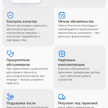
Контроль качества
Чёткие обязательства
Ремонт регулировки громкости,
Работа PowerCom RemSupport
регуляторов проходит
сопровождается прописанными
многоэтапную проверку —
гарантийными условиями — без
исключаем недоработки и
размытых формулировок.
повторные сбои.
Приоритетное
Надёжные
обслуживание
комплектующие
При гарантийном случае ремонт
В рамках обслуживания
регулировки громкости,
применяем проверенные детали
регуляторов выполняется вне
— для стабильной работы
очереди — быстро устраняем
устройства.
проблему.
Поддержка после
Результат под гарантией
Консультируем по эксплуатации
Наша работа направлена на