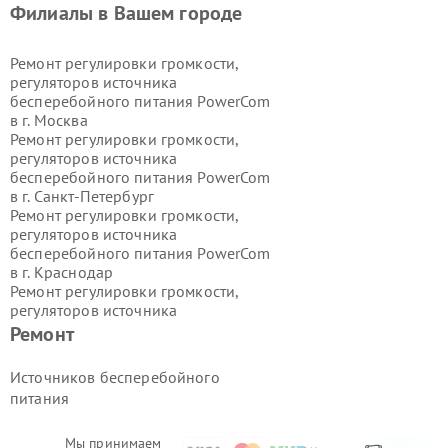
Филиалы в Вашем городе
Ремонт регулировки громкости,
регуляторов источника
бесперебойного питания PowerCom
в г.
Москва
Ремонт регулировки громкости,
регуляторов источника
бесперебойного питания PowerCom
в г.
Санкт-Петербург
Ремонт регулировки громкости,
регуляторов источника
бесперебойного питания PowerCom
в г.
Краснодар
Ремонт регулировки громкости,
регуляторов источника
бесперебойного питания PowerCom
Ремонт
в г.
Ростов-на-Дону
Ремонт регулировки громкости,
Источников бесперебойного
регуляторов источника
питания
бесперебойного питания PowerCom
в г.
Нижний Новгород
Ремонт регулировки громкости,
Мы принимаем