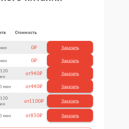
нта
Стоимость
0
Заказать
0
Заказать
120
940
440
0
120
1100
830
0