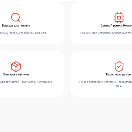
Быстрая диагностика
Срочный ремонт Powe
ичину перед устранением дефекта.
Большинство устройств ремонтируются 
Запчасти в наличии
Гарантия на ремонт
лад запчастей PowerCom в Челябинске.
На все запчасти и услуги мы предостав
мес.