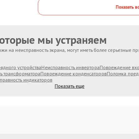
Показать в
которые мы устраняем
жи на неисправность экрана, могут иметь более серьезные п
ядного устройства
Неисправность инвертора
Повреждение вх
ь трансформатора
Повреждение конденсаторов
Поломка пред
правность индикаторов
Показать еще