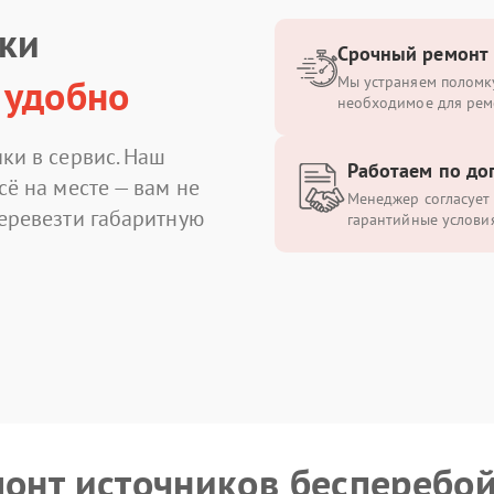
ики
Срочный ремонт
 удобно
Мы устраняем поломку
необходимое для рем
ки в сервис. Наш
Работаем по до
сё на месте — вам не
Менеджер согласует 
перевезти габаритную
гарантийные условия
монт источников бесперебо