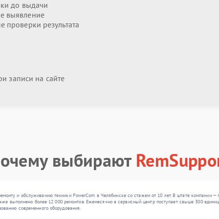
ики до выдачи
е выявление
 проверки результата
и записи на сайте
очему выбирают
RemSuppo
монту и обслуживанию техники PowerCom в Челябинске со стажем от 10 лет. В штате компании — 
акже выполнено более 12 000 ремонтов. Ежемесячно в сервисный центр поступает свыше 300 единиц 
зованию современного оборудования.