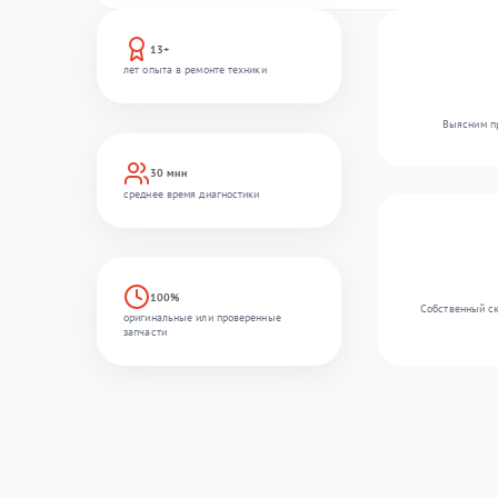
13+
лет опыта в ремонте техники
Выясним пр
30 мин
среднее время диагностики
100%
Собственный ск
оригинальные или проверенные
запчасти