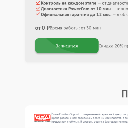
Контроль на каждом этапе
— от диагност
Диагностика PowerCom от 10 мин
— точно
Официальная гарантия до 12 мес.
— любые
от 0 ₽
Время работы: от 30 мин
Записаться
Скидка 20% пр
П
PowerComRemSupport — современный сервисный центр по ре
время работы к нам обратились более 10 000 клиентов, а т
предлагаем стабильный уровень сервиса благодаря исполь