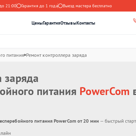
до 21:00
Гарантия до 1 года
Выезд мастера бесплатно
Цены
Гарантия
Отзывы
Контакты
го питания
Ремонт контроллера заряда
а заряда
бойного питания
PowerCom
бесперебойного питания PowerCom от 20 мин
— быстрый стар
нлайн