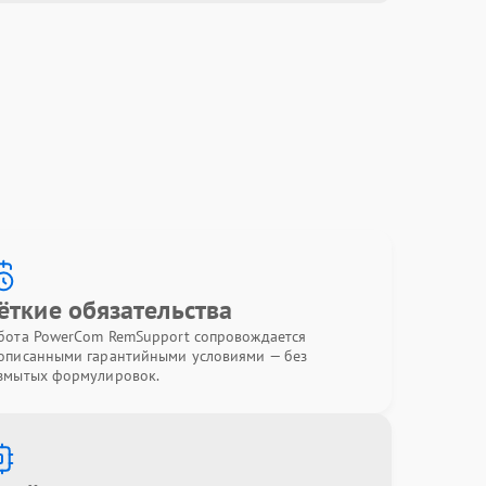
ёткие обязательства
бота PowerCom RemSupport сопровождается
описанными гарантийными условиями — без
змытых формулировок.