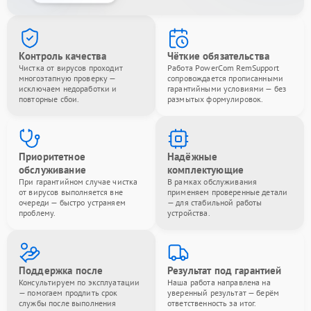
Контроль качества
Чёткие обязательства
Чистка от вирусов проходит
Работа PowerCom RemSupport
многоэтапную проверку —
сопровождается прописанными
исключаем недоработки и
гарантийными условиями — без
повторные сбои.
размытых формулировок.
Приоритетное
Надёжные
обслуживание
комплектующие
При гарантийном случае чистка
В рамках обслуживания
от вирусов выполняется вне
применяем проверенные детали
очереди — быстро устраняем
— для стабильной работы
проблему.
устройства.
Поддержка после
Результат под гарантией
Консультируем по эксплуатации
Наша работа направлена на
— помогаем продлить срок
уверенный результат — берём
службы после выполнения
ответственность за итог.