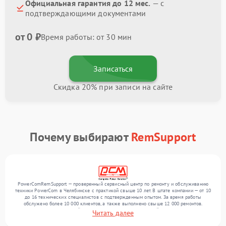
Официальная гарантия до 12 мес.
— с
подтверждающими документами
от 0 ₽
Время работы: от 30 мин
Записаться
Скидка 20% при записи на сайте
Почему выбирают
RemSupport
PowerComRemSupport — проверенный сервисный центр по ремонту и обслуживанию
техники PowerCom в Челябинске с практикой свыше 10 лет. В штате компании — от 10
до 16 технических специалистов с подтвержденным опытом. За время работы
обслужено более 10 000 клиентов, а также выполнено свыше 12 000 ремонтов.
Ежемесячно в сервисный центр поступает более 300 устройств, включая , , . Мы
Читать далее
беремся за задачи любой сложности и обеспечиваем надежный результат благодаря
использованию современного оборудования.