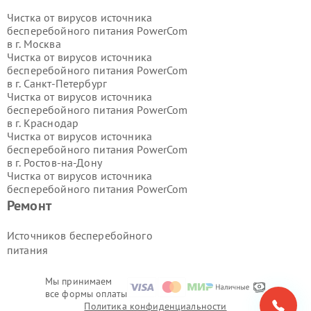
Чистка от вирусов источника
бесперебойного питания PowerCom
в г.
Москва
Чистка от вирусов источника
бесперебойного питания PowerCom
в г.
Санкт-Петербург
Чистка от вирусов источника
бесперебойного питания PowerCom
в г.
Краснодар
Чистка от вирусов источника
бесперебойного питания PowerCom
в г.
Ростов-на-Дону
Чистка от вирусов источника
бесперебойного питания PowerCom
в г.
Нижний Новгород
Ремонт
Чистка от вирусов источника
бесперебойного питания PowerCom
Источников бесперебойного
в г.
Новосибирск
питания
Чистка от вирусов источника
бесперебойного питания PowerCom
в г.
Екатеринбург
Мы принимаем
все формы оплаты
Чистка от вирусов источника
Политика конфиденциальности
бесперебойного питания PowerCom