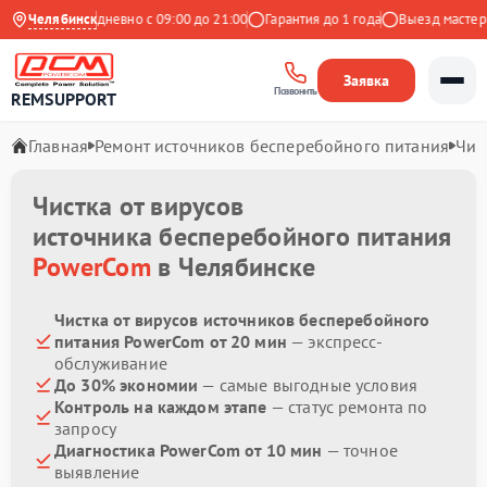
Яндекс
Челябинск
Ежедневно с 09:00 до 21:00
Гарантия до 1 года
Выезд мастера б
Заявка
Позвонить
REMSUPPORT
Главная
Ремонт источников бесперебойного питания
Чис
Чистка от вирусов
источника бесперебойного питания
PowerCom
в Челябинске
Чистка от вирусов источников бесперебойного
питания PowerCom от 20 мин
— экспресс-
обслуживание
До 30% экономии
— самые выгодные условия
Контроль на каждом этапе
— статус ремонта по
запросу
Диагностика PowerCom от 10 мин
— точное
выявление