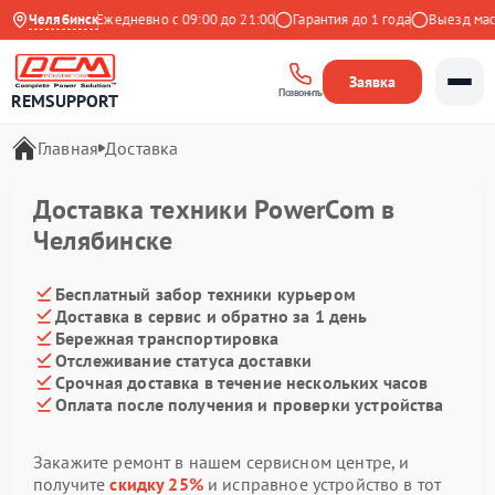
9 на Яндекс
Челябинск
Ежедневно с 09:00 до 21:00
Гарантия до 1 года
Выезд маст
Заявка
Позвонить
REMSUPPORT
Главная
Доставка
Доставка техники PowerCom в
Челябинске
Бесплатный забор техники курьером
Доставка в сервис и обратно за 1 день
Бережная транспортировка
Отслеживание статуса доставки
Срочная доставка в течение нескольких часов
Оплата после получения и проверки устройства
Закажите ремонт в нашем сервисном центре, и
получите
скидку 25%
и исправное устройство в тот